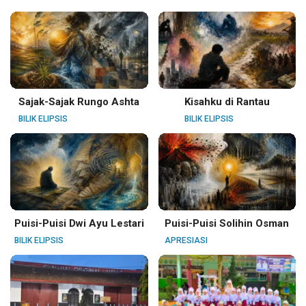
Sajak-Sajak Rungo Ashta
Kisahku di Rantau
BILIK ELIPSIS
BILIK ELIPSIS
Puisi-Puisi Dwi Ayu Lestari
Puisi-Puisi Solihin Osman
BILIK ELIPSIS
APRESIASI