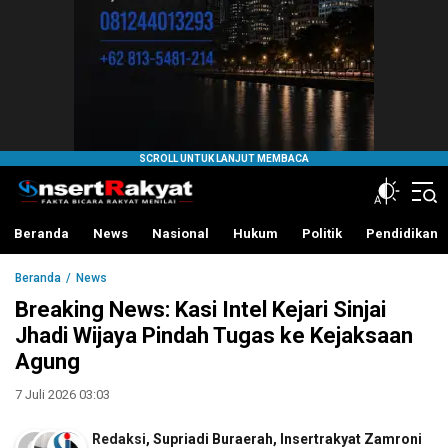
InsertRakyat.com
Fakta Bicara Rakyat Menilai
Beranda
News
Nasional
Hukum
Politik
Pendidikan
Beranda
News
Breaking News: Kasi Intel Kejari Sinjai
Jhadi Wijaya Pindah Tugas ke Kejaksaan
Agung
7 Juli 2026 03:03
Redaksi
,
Supriadi Buraerah
,
Insertrakyat Zamroni