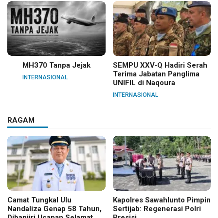
MH370 Tanpa Jejak
SEMPU XXV-Q Hadiri Serah
Terima Jabatan Panglima
INTERNASIONAL
UNIFIL di Naqoura
INTERNASIONAL
RAGAM
Camat Tungkal Ulu
Kapolres Sawahlunto Pimpin
Nandaliza Genap 58 Tahun,
Sertijab: Regenerasi Polri
Dibanjiri Ucapan Selamat
Presisi