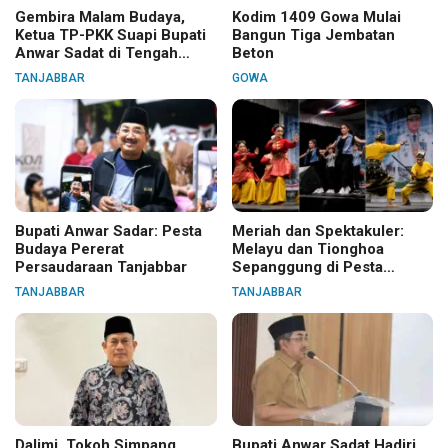
Gembira Malam Budaya,
Kodim 1409 Gowa Mulai
Ketua TP-PKK Suapi Bupati
Bangun Tiga Jembatan
Anwar Sadat di Tengah
Beton
Warga
TANJABBAR
GOWA
Bupati Anwar Sadar: Pesta
Meriah dan Spektakuler:
Budaya Pererat
Melayu dan Tionghoa
Persaudaraan Tanjabbar
Sepanggung di Pesta
Budaya Tanjabbar
TANJABBAR
TANJABBAR
Dalimi, Tokoh Simpang
Bupati Anwar Sadat Hadiri