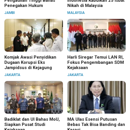
Pengadilan Tinggi Bahas
Indonesia Kabulkan 25 Isbat
Penegakan Hukum
Nikah di Malaysia
JAMBI
MALAYSIA
Komjak Awasi Penyidikan
Harli Siregar Temui LAN RI,
Dugaan Korupsi Eks
Fokus Pengembangan SDM
Jampidsus di Kejagung
Kejaksaan
JAKARTA
JAKARTA
Badiklat dan UI Bahas MoU,
MA Ulas Esensi Putusan
Siapkan Pusat Studi
Bebas Tak Bisa Banding dan
Kejaksaan
Kasasi