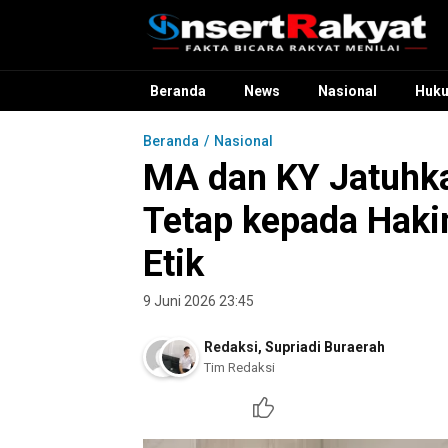
InsertRakyat.com
Fakta Bicara Rakyat Menilai
Beranda
News
Nasional
Huk
Beranda
Nasional
MA dan KY Jatuhk
Tetap kepada Haki
Etik
9 Juni 2026 23:45
Redaksi
,
Supriadi Buraerah
Tim Redaksi