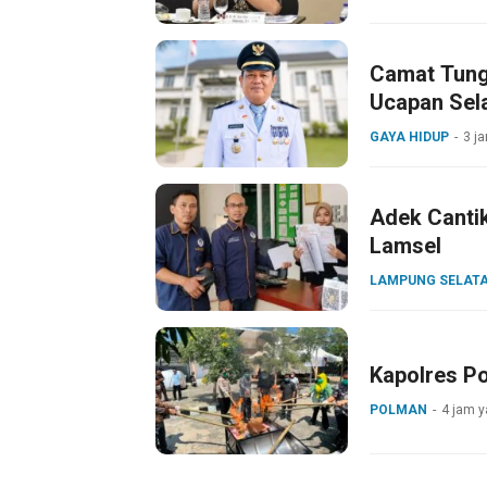
Camat Tungk
Ucapan Sel
GAYA HIDUP
3 j
Adek Cantik
Lamsel
LAMPUNG SELAT
Kapolres Po
POLMAN
4 jam y