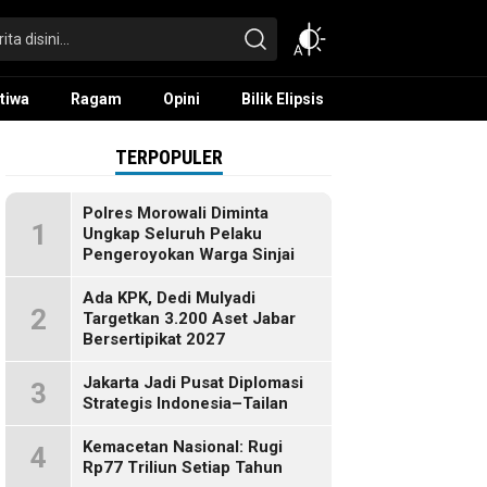
tiwa
Ragam
Opini
Bilik Elipsis
TERPOPULER
Polres Morowali Diminta
1
Ungkap Seluruh Pelaku
Pengeroyokan Warga Sinjai
Ada KPK, Dedi Mulyadi
2
Targetkan 3.200 Aset Jabar
Bersertipikat 2027
Jakarta Jadi Pusat Diplomasi
3
Strategis Indonesia–Tailan
Kemacetan Nasional: Rugi
4
Rp77 Triliun Setiap Tahun