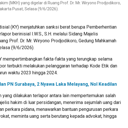
im (MKH) yang digelar di Ruang Prof. Dr. Mr. Wiryono Prodjodikoro,
karta Pusat, Selasa (9/6/2026).
ial (KY) menjatuhkan sanksi berat berupa Pemberhentian
por berinisial I.W.S., S.H. melalui Sidang Majelis
ang Prof. Dr. Mr. Wiryono Prodjodikoro, Gedung Mahkamah
elasa (9/6/2026).
KY mempertimbangkan fakta-fakta yang terungkap selama
por terbukti melakukan pelanggaran terhadap Kode Etik dan
run waktu 2023 hingga 2024.
lan PN Surabaya, 2 Nyawa Laka Melayang, Nol Keadilan
 yang dilakukan terlapor antara lain mempertemukan salah
jelis hakim di luar persidangan, menerima sejumlah uang dari
an perkara pidana, menawarkan bantuan pengurusan perkara
vokat, meminta uang serta berutang kepada advokat, hingga