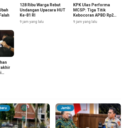
128 Ribu Warga Rebut
KPK Ulas Performa
Ubah
Undangan Upacara HUT
MCSP: Tiga Titik
Falah
Ke-81 RI
Kebocoran APBD Rp2
Triliun
9 jam yang lalu
9 jam yang lalu
ahan
rakhir
i
baru
Jambi