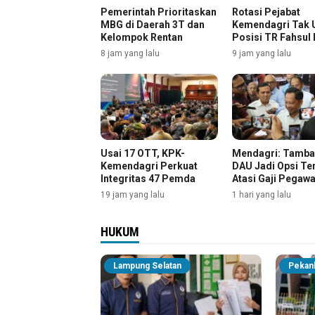
Pemerintah Prioritaskan
Rotasi Pejabat
MBG di Daerah 3T dan
Kemendagri Tak 
Kelompok Rentan
Posisi TR Fahsul 
8 jam yang lalu
9 jam yang lalu
Usai 17 OTT, KPK-
Mendagri: Tamb
Kemendagri Perkuat
DAU Jadi Opsi Te
Integritas 47 Pemda
Atasi Gaji Pegawa
Pemda
19 jam yang lalu
1 hari yang lalu
HUKUM
Lampung Selatan
Pekan