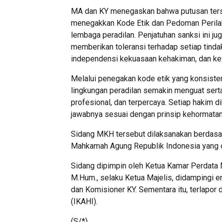
MA dan KY menegaskan bahwa putusan terse
menegakkan Kode Etik dan Pedoman Perilak
lembaga peradilan. Penjatuhan sanksi ini j
memberikan toleransi terhadap setiap tinda
independensi kekuasaan kehakiman, dan ke
Melalui penegakan kode etik yang konsisten
lingkungan peradilan semakin menguat ser
profesional, dan terpercaya. Setiap hakim 
jawabnya sesuai dengan prinsip kehormatan,
Sidang MKH tersebut dilaksanakan berdas
Mahkamah Agung Republik Indonesia yang d
Sidang dipimpin oleh Ketua Kamar Perdata M
M.Hum., selaku Ketua Majelis, didampingi e
dan Komisioner KY. Sementara itu, terlapor
(IKAHI).
(S/*).