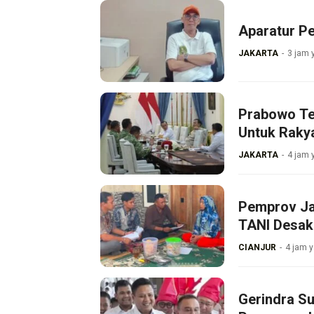
Aparatur P
JAKARTA
3 jam 
Prabowo Te
Untuk Raky
JAKARTA
4 jam 
Pemprov Ja
TANI Desak
CIANJUR
4 jam y
Gerindra Su