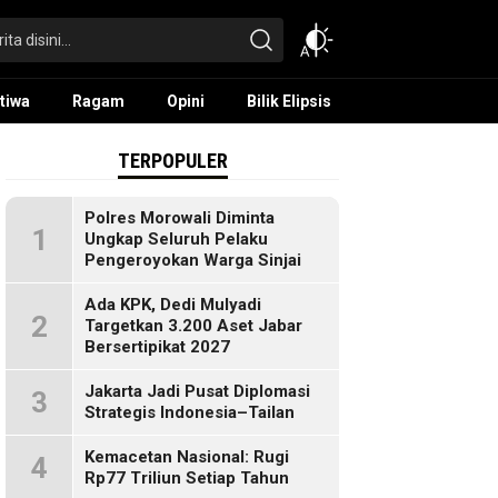
tiwa
Ragam
Opini
Bilik Elipsis
TERPOPULER
Polres Morowali Diminta
1
Ungkap Seluruh Pelaku
Pengeroyokan Warga Sinjai
Ada KPK, Dedi Mulyadi
2
Targetkan 3.200 Aset Jabar
Bersertipikat 2027
Jakarta Jadi Pusat Diplomasi
3
Strategis Indonesia–Tailan
Kemacetan Nasional: Rugi
4
Rp77 Triliun Setiap Tahun