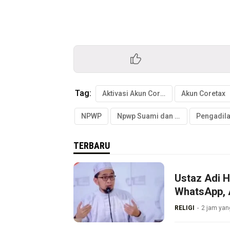
Tag:
Aktivasi Akun Coretax
Akun Coretax
NPWP
Npwp Suami dan Istri
TERBARU
Ustaz Adi 
WhatsApp, 
RELIGI
2 jam yang