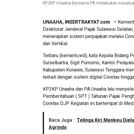
KP2KP Unaaha Bersama PA melakukan sosialisasi
UNAAHA,
INSERTRAKYAT.com
–
Kemente
Direktorat Jenderal Pajak Sulawesi Selatan,
menerapkan sistem perpajakan melalui Coret
dan Vertikal.
Terbaru (kemarin,red), kata Kepala Bidang
Sulselbartra, Sigit Purnomo, Kantor Pelaya
Kabupaten Konawe, Sulawesi Tenggara menj
terkait dengan sistem digital Coretax hing
KP2KP Unaaha dan PA Unaaha lalu menyeleng
Pemberitahuan ( SPT ) Tahunan Pajak Pengh
Coretax DJP. Kegiatan ini bertempat di Me
Baca Juga :
Telinga Kiri Menkeu Diel
Agrindo