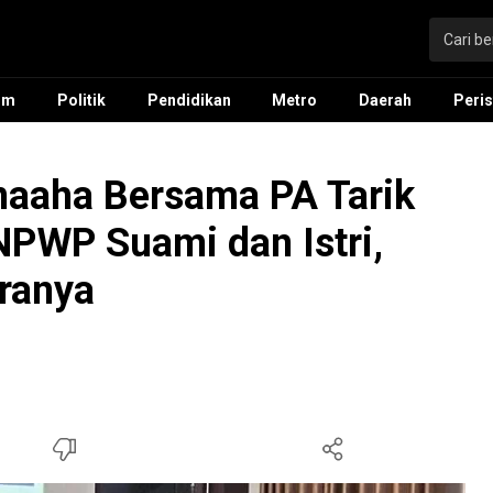
um
Politik
Pendidikan
Metro
Daerah
Peris
naaha Bersama PA Tarik
NPWP Suami dan Istri,
aranya