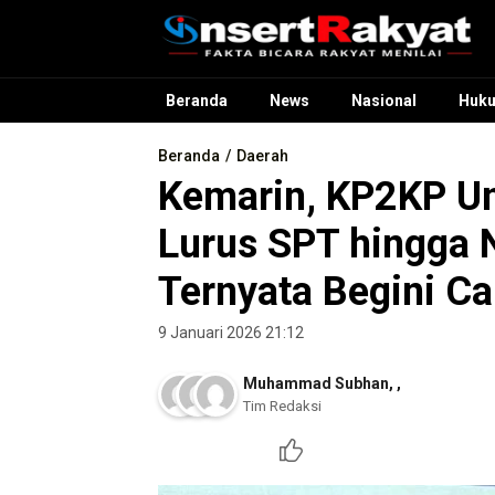
InsertRakyat.com
Fakta Bicara Rakyat Menilai
Beranda
News
Nasional
Huk
Beranda
Daerah
Kemarin, KP2KP U
Lurus SPT hingga 
Ternyata Begini C
9 Januari 2026 21:12
Muhammad Subhan
,
,
Tim Redaksi