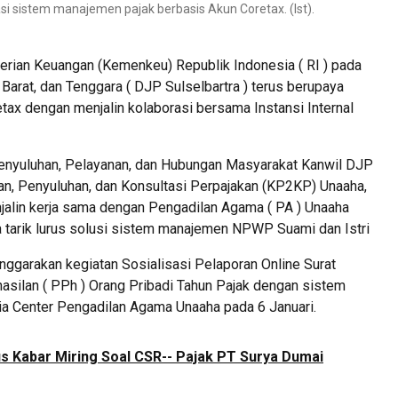
 sistem manajemen pajak berbasis Akun Coretax. (Ist).
rian Keuangan (Kemenkeu) Republik Indonesia ( RI ) pada
 Barat, dan Tenggara ( DJP Sulselbartra ) terus berupaya
ax dengan menjalin kolaborasi bersama Instansi Internal
 Penyuluhan, Pelayanan, dan Hubungan Masyarakat Kanwil DJP
nan, Penyuluhan, dan Konsultasi Perpajakan (KP2KP) Unaaha,
alin kerja sama dengan Pengadilan Agama ( PA ) Unaaha
ga tarik lurus solusi sistem manajemen NPWP Suami dan Istri
garakan kegiatan Sosialisasi Pelaporan Online Surat
asilan ( PPh ) Orang Pribadi Tahun Pajak dengan sistem
dia Center Pengadilan Agama Unaaha pada 6 Januari.
us Kabar Miring Soal CSR-- Pajak PT Surya Dumai