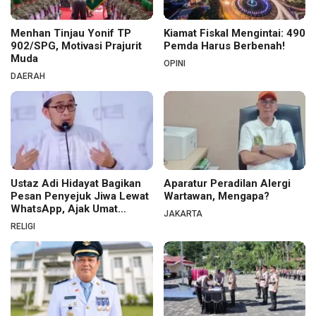
Menhan Tinjau Yonif TP
Kiamat Fiskal Mengintai: 490
902/SPG, Motivasi Prajurit
Pemda Harus Berbenah!
Muda
OPINI
DAERAH
Ustaz Adi Hidayat Bagikan
Aparatur Peradilan Alergi
Pesan Penyejuk Jiwa Lewat
Wartawan, Mengapa?
WhatsApp, Ajak Umat
JAKARTA
Menata Hati dan Iman
RELIGI