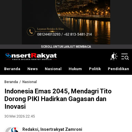
InsertRakyat.com
Fakta Bicara Rakyat Menilai
Beranda
News
Nasional
Hukum
Politik
Pendidikan
Beranda
Nasional
Indonesia Emas 2045, Mendagri Tito
Dorong PIKI Hadirkan Gagasan dan
Inovasi
30 Mei 2026 22:45
Redaksi
,
Insertrakyat Zamroni