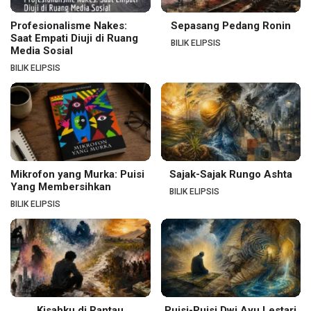
Profesionalisme Nakes:
Sepasang Pedang Ronin
Saat Empati Diuji di Ruang
BILIK ELIPSIS
Media Sosial
BILIK ELIPSIS
Mikrofon yang Murka: Puisi
Sajak-Sajak Rungo Ashta
Yang Membersihkan
BILIK ELIPSIS
BILIK ELIPSIS
Kisahku di Rantau
Puisi-Puisi Dwi Ayu Lestari