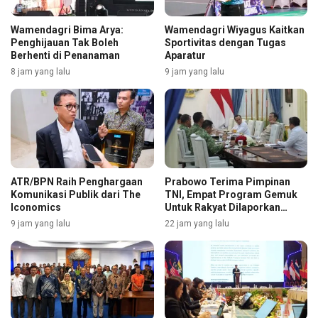
Wamendagri Bima Arya:
Wamendagri Wiyagus Kaitkan
Penghijauan Tak Boleh
Sportivitas dengan Tugas
Berhenti di Penanaman
Aparatur
8 jam yang lalu
9 jam yang lalu
ATR/BPN Raih Penghargaan
Prabowo Terima Pimpinan
Komunikasi Publik dari The
TNI, Empat Program Gemuk
Iconomics
Untuk Rakyat Dilaporkan
Selengkapnya
9 jam yang lalu
22 jam yang lalu