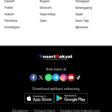
Daerah
Ragam
Tempayan
Politik
Ekonomi
Gelanggang
Hukum
Gaya Hidup
Sajak
Peristiwa
Opini
Garis Tepi
Investigasi
Apresiasi
Ikuti kami di
Download aplikasi sekarang
Disclaimer
Tentang Kami
Redaksi Insertrakyat.com