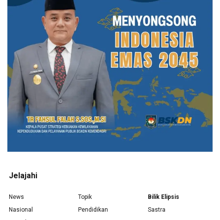
Jelajahi
News
Topik
Bilik Elipsis
Nasional
Pendidikan
Sastra