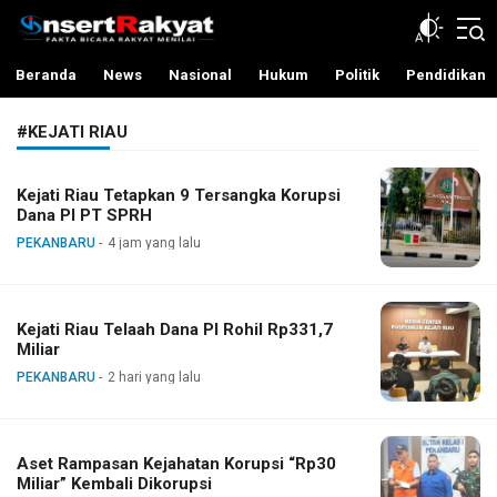
InsertRakyat.com
Fakta Bicara Rakyat Menilai
Beranda
News
Nasional
Hukum
Politik
Pendidikan
#KEJATI RIAU
Kejati Riau Tetapkan 9 Tersangka Korupsi
Dana PI PT SPRH
PEKANBARU
4 jam yang lalu
Kejati Riau Telaah Dana PI Rohil Rp331,7
Miliar
PEKANBARU
2 hari yang lalu
Aset Rampasan Kejahatan Korupsi “Rp30
Miliar” Kembali Dikorupsi