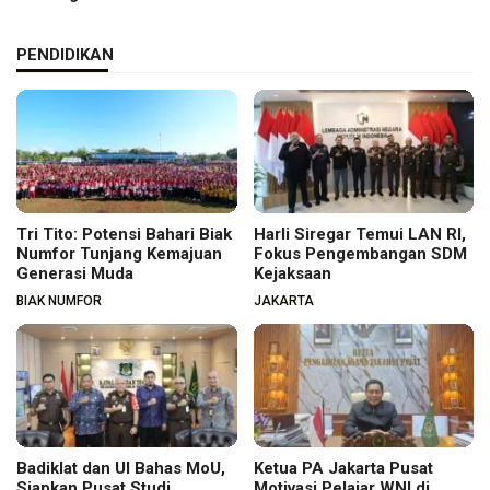
PENDIDIKAN
Tri Tito: Potensi Bahari Biak
Harli Siregar Temui LAN RI,
Numfor Tunjang Kemajuan
Fokus Pengembangan SDM
Generasi Muda
Kejaksaan
BIAK NUMFOR
JAKARTA
Badiklat dan UI Bahas MoU,
Ketua PA Jakarta Pusat
Siapkan Pusat Studi
Motivasi Pelajar WNI di