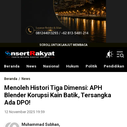
InsertRakyat.com
Fakta Bicara Rakyat Menilai
Beranda
News
Nasional
Hukum
Politik
Pendidikan
Beranda
News
Menoleh Histori Tiga Dimensi: APH
Blender Korupsi Kain Batik, Tersangka
Ada DPO!
12 November 2025 19:59
Muhammad Subhan
,