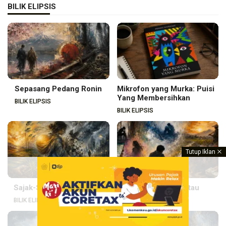
BILIK ELIPSIS
Sepasang Pedang Ronin
Mikrofon yang Murka: Puisi
Yang Membersihkan
BILIK ELIPSIS
BILIK ELIPSIS
Tutup Iklan
Sajak-Sajak Rungo Ashta
Kisahku di Rantau
BILIK ELIPSIS
BILIK ELIPSIS