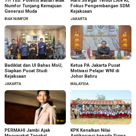
Tri Tito: Potensi Bahari Biak
Harli Siregar Temui LAN RI,
Numfor Tunjang Kemajuan
Fokus Pengembangan SDM
Generasi Muda
Kejaksaan
BIAK NUMFOR
JAKARTA
Badiklat dan UI Bahas MoU,
Ketua PA Jakarta Pusat
Siapkan Pusat Studi
Motivasi Pelajar WNI di
Kejaksaan
Johor Bahru
JAKARTA
MALAYSIA
PERMAHI Jambi Ajak
KPK Kenalkan Nilai
Masyarakat Tangkal
Antikorupsi kepada Siswa