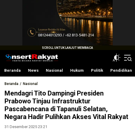
InsertRakyat.com
Fakta Bicara Rakyat Menilai
Beranda
News
Nasional
Hukum
Politik
Pendidikan
Beranda
Nasional
Mendagri Tito Dampingi Presiden
Prabowo Tinjau Infrastruktur
Pascabencana di Tapanuli Selatan,
Negara Hadir Pulihkan Akses Vital Rakyat
31 Desember 2025 23:21