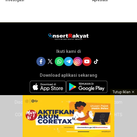
Ikuti kami di
Download aplikasi sekarang
Tutup Iklan
Disclaimer
Tentang Kami
Redaksi Insertrakyat.com
COPYRIGHT © 2025 INSERTRAKYAT.COM – ALL RIGHTS
RESERVED