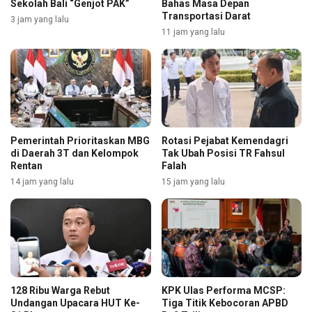
Sekolah Bali “Genjot PAK”
Bahas Masa Depan
Transportasi Darat
3 jam yang lalu
11 jam yang lalu
Pemerintah Prioritaskan MBG
Rotasi Pejabat Kemendagri
di Daerah 3T dan Kelompok
Tak Ubah Posisi TR Fahsul
Rentan
Falah
14 jam yang lalu
15 jam yang lalu
128 Ribu Warga Rebut
KPK Ulas Performa MCSP:
Undangan Upacara HUT Ke-
Tiga Titik Kebocoran APBD