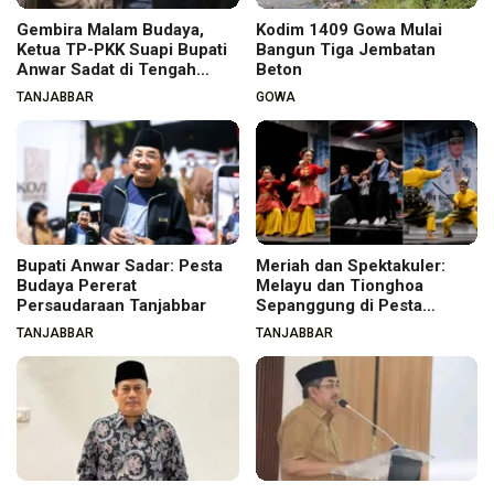
Gembira Malam Budaya,
Kodim 1409 Gowa Mulai
Ketua TP-PKK Suapi Bupati
Bangun Tiga Jembatan
Anwar Sadat di Tengah
Beton
Warga
TANJABBAR
GOWA
Bupati Anwar Sadar: Pesta
Meriah dan Spektakuler:
Budaya Pererat
Melayu dan Tionghoa
Persaudaraan Tanjabbar
Sepanggung di Pesta
Budaya Tanjabbar
TANJABBAR
TANJABBAR