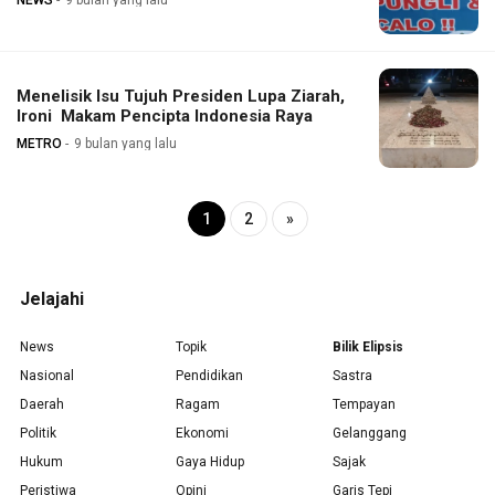
NEWS
9 bulan yang lalu
‎Menelisik Isu Tujuh Presiden Lupa Ziarah,
Ironi Makam Pencipta Indonesia Raya
METRO
9 bulan yang lalu
1
2
»
Jelajahi
News
Topik
Bilik Elipsis
Nasional
Pendidikan
Sastra
Daerah
Ragam
Tempayan
Politik
Ekonomi
Gelanggang
Hukum
Gaya Hidup
Sajak
Peristiwa
Opini
Garis Tepi