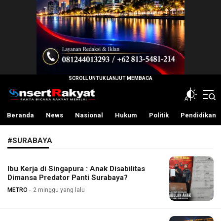
InsertRakyat.com
Fakta Bicara Rakyat Menilai
Beranda
News
Nasional
Hukum
Politik
Pendidikan
#SURABAYA
Ibu Kerja di Singapura : Anak Disabilitas
Dimansa Predator Panti Surabaya?
METRO
2 minggu yang lalu