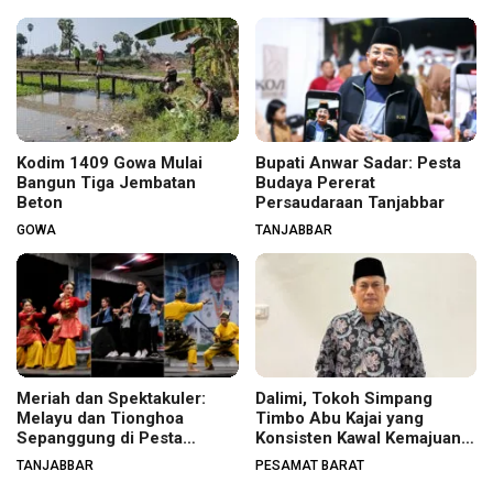
Kodim 1409 Gowa Mulai
Bupati Anwar Sadar: Pesta
Bangun Tiga Jembatan
Budaya Pererat
Beton
Persaudaraan Tanjabbar
GOWA
TANJABBAR
Meriah dan Spektakuler:
Dalimi, Tokoh Simpang
Melayu dan Tionghoa
Timbo Abu Kajai yang
Sepanggung di Pesta
Konsisten Kawal Kemajuan
Budaya Tanjabbar
Nagari
TANJABBAR
PESAMAT BARAT