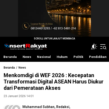
InsertRakyat.com
Fakta Bicara Rakyat Menilai
Beranda
News
Nasional
Hukum
Politik
Pendidikan
Beranda
News
Menkomdigi di WEF 2026 : Kecepatan
Transformasi Digital ASEAN Harus Diukur
dari Pemerataan Akses
23 Januari 2026 14:01
Muhammad Subhan
,
Redaksi
,