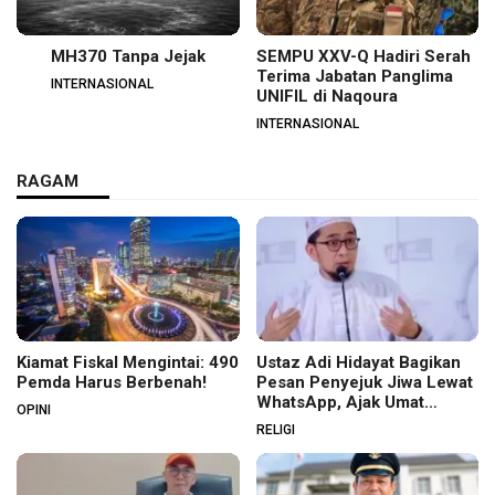
MH370 Tanpa Jejak
SEMPU XXV-Q Hadiri Serah
Terima Jabatan Panglima
INTERNASIONAL
UNIFIL di Naqoura
INTERNASIONAL
RAGAM
Kiamat Fiskal Mengintai: 490
Ustaz Adi Hidayat Bagikan
Pemda Harus Berbenah!
Pesan Penyejuk Jiwa Lewat
WhatsApp, Ajak Umat
OPINI
Menata Hati dan Iman
RELIGI