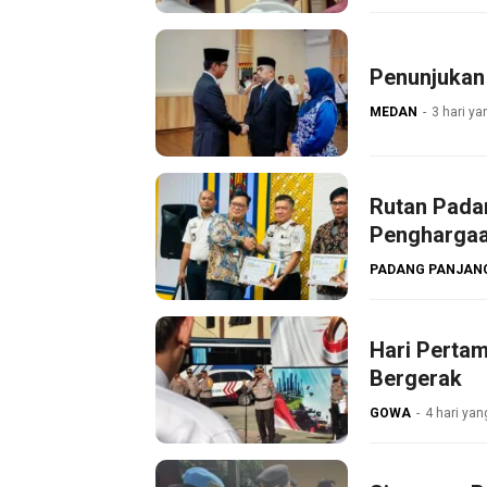
Penunjukan 
MEDAN
3 hari ya
Rutan Pada
Penghargaa
PADANG PANJAN
Hari Perta
Bergerak
GOWA
4 hari yan