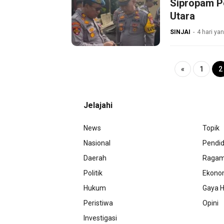
Sipropam Pe
Utara
SINJAI
4 hari yan
«
1
2
Jelajahi
News
Topik
Nasional
Pendid
Daerah
Raga
Politik
Ekono
Hukum
Gaya H
Peristiwa
Opini
Investigasi