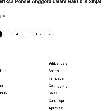
riksa Ponsel Anggota dalam Gaktiblin Sinjai
g lalu
3
4
…
162
»
Bilik Elipsis
ikan
Sastra
m
Tempayan
mi
Gelanggang
idup
Sajak
Garis Tepi
Apresiasi