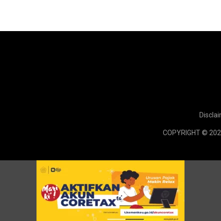
Discla
COPYRIGHT © 202