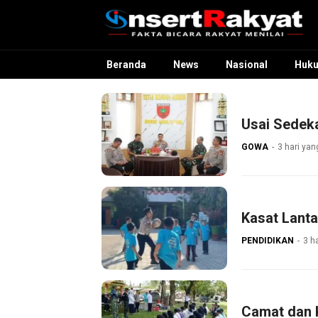
InsertRakyat.com
Fakta Bicara Rakyat Menilai
Beranda
News
Nasional
Huk
Usai Sedek
GOWA
3 hari yan
Kasat Lant
PENDIDIKAN
3 ha
Camat dan 