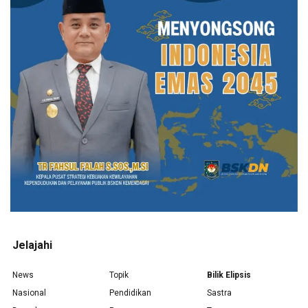
Jelajahi
News
Topik
Bilik Elipsis
Nasional
Pendidikan
Sastra