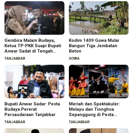
Gembira Malam Budaya,
Kodim 1409 Gowa Mulai
Ketua TP-PKK Suapi Bupati
Bangun Tiga Jembatan
Anwar Sadat di Tengah
Beton
Warga
TANJABBAR
GOWA
Bupati Anwar Sadar: Pesta
Meriah dan Spektakuler:
Budaya Pererat
Melayu dan Tionghoa
Persaudaraan Tanjabbar
Sepanggung di Pesta
Budaya Tanjabbar
TANJABBAR
TANJABBAR