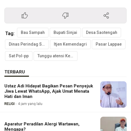
Bau Sampah
Bupati Sinjai
Desa Saotengah
Tag:
Dinas Perindag Sinjai
Itjen Kemendagri
Pasar Lappae
Sat Pol-pp
Tunggu atensi Kemendagri
TERBARU
Ustaz Adi Hidayat Bagikan Pesan Penyejuk
Jiwa Lewat WhatsApp, Ajak Umat Menata
Hati dan Iman
RELIGI
4 jam yang lalu
Aparatur Peradilan Alergi Wartawan,
Mengapa?