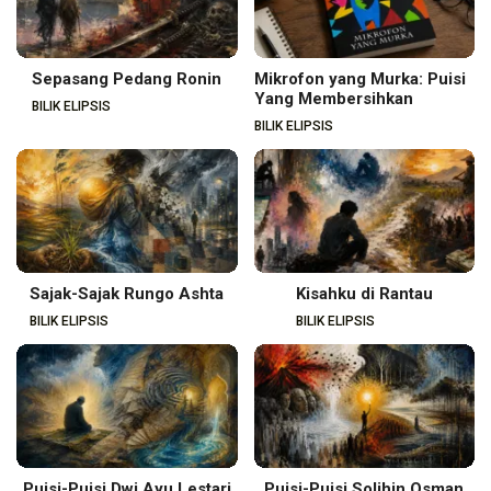
Sepasang Pedang Ronin
Mikrofon yang Murka: Puisi
Yang Membersihkan
BILIK ELIPSIS
BILIK ELIPSIS
Sajak-Sajak Rungo Ashta
Kisahku di Rantau
BILIK ELIPSIS
BILIK ELIPSIS
Puisi-Puisi Dwi Ayu Lestari
Puisi-Puisi Solihin Osman