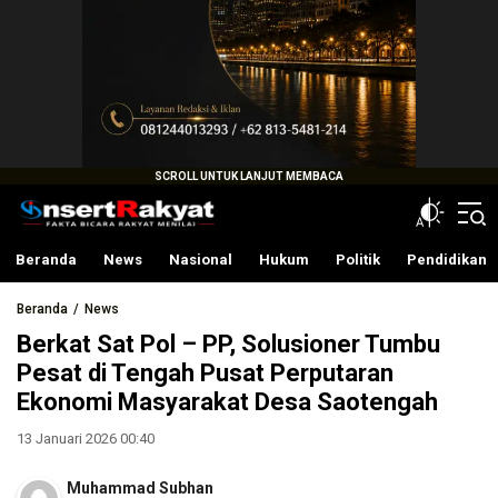
InsertRakyat.com
Fakta Bicara Rakyat Menilai
Beranda
News
Nasional
Hukum
Politik
Pendidikan
Beranda
News
Berkat Sat Pol – PP, Solusioner Tumbu
Pesat di Tengah Pusat Perputaran
Ekonomi Masyarakat Desa Saotengah
13 Januari 2026 00:40
Muhammad Subhan