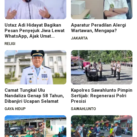
Ustaz Adi Hidayat Bagikan
Aparatur Peradilan Alergi
Pesan Penyejuk Jiwa Lewat
Wartawan, Mengapa?
WhatsApp, Ajak Umat
JAKARTA
Menata Hati dan Iman
RELIGI
Camat Tungkal Ulu
Kapolres Sawahlunto Pimpin
Nandaliza Genap 58 Tahun,
Sertijab: Regenerasi Polri
Dibanjiri Ucapan Selamat
Presisi
GAYA HIDUP
SAWAHLUNTO