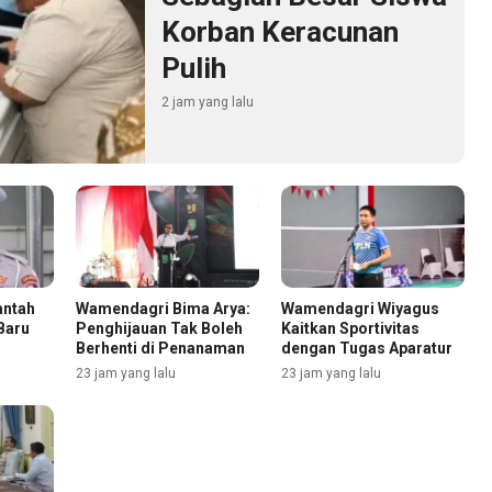
Korban Keracunan
Pulih
2 jam yang lalu
antah
Wamendagri Bima Arya:
Wamendagri Wiyagus
Baru
Penghijauan Tak Boleh
Kaitkan Sportivitas
Berhenti di Penanaman
dengan Tugas Aparatur
23 jam yang lalu
23 jam yang lalu