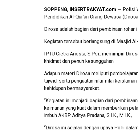
SOPPENG,
INSERTRAKYAT.com
—
Polisi 
Pendidikan Al-Qur’an Orang Dewasa (Dirosa
Dirosa adalah bagian dari pembinaan rohani
Kegiatan tersebut berlangsung di Masjid A
IPTU Cietra Ariesta, S.Psi., memimpin Diro
khidmat dan penuh kesungguhan.
Adapun materi Dirosa meliputi pembelajara
tajwid, serta penguatan nilai-nilai keislam
kehidupan bermasyarakat.
“Kegiatan ini menjadi bagian dari pembinaan
keimanan yang kuat dalam memberikan pela
imbuh AKBP Aditya Pradana, S.I.K., M.I.K.,
“Dirosa ini sejalan dengan upaya Polri dala