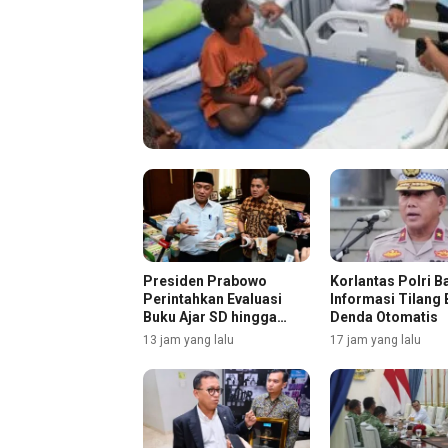
Presiden Prabowo
Korlantas Polri B
Perintahkan Evaluasi
Informasi Tilang 
Buku Ajar SD hingga
Denda Otomatis
SMA, Budaya Membaca
13 jam yang lalu
17 jam yang lalu
Digenjot