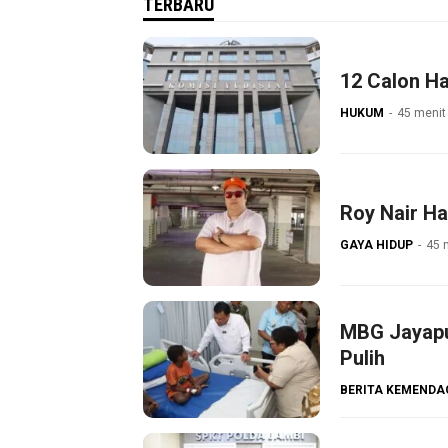
TERBARU
12 Calon H
HUKUM
45 menit 
Roy Nair H
GAYA HIDUP
45 
MBG Jayapu
Pulih
BERITA KEMENDA