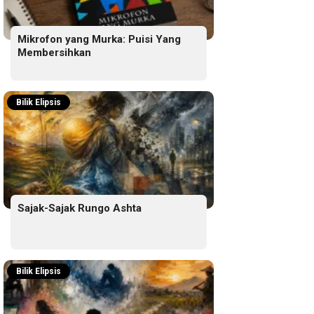
Mikrofon yang Murka: Puisi Yang
Membersihkan
Bilik Elipsis
Sajak-Sajak Rungo Ashta
Bilik Elipsis