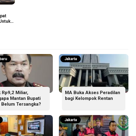
pat
Untuk
n
baru
Jakarta
 Rp9,2 Miliar,
MA Buka Akses Peradilan
apa Mantan Bupati
bagi Kelompok Rentan
l Belum Tersangka?
Jakarta