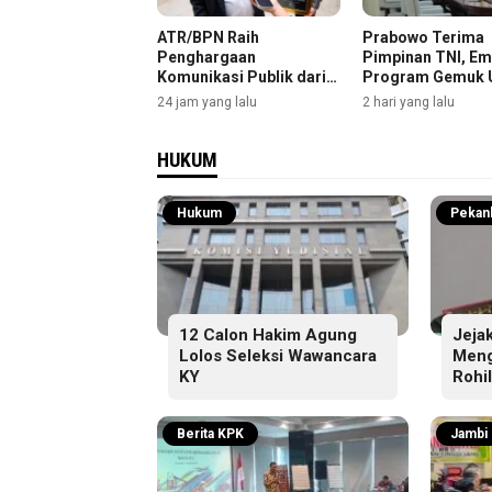
ATR/BPN Raih
Prabowo Terima
Penghargaan
Pimpinan TNI, Em
Komunikasi Publik dari
Program Gemuk 
The Iconomics
Rakyat Dilaporka
24 jam yang lalu
2 hari yang lalu
Selengkapnya
HUKUM
Hukum
Pekan
12 Calon Hakim Agung
Jejak
Lolos Seleksi Wawancara
Meng
KY
Rohi
Berita KPK
Jambi