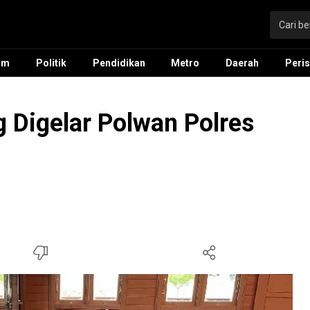
um
Politik
Pendidikan
Metro
Daerah
Peris
g Digelar Polwan Polres