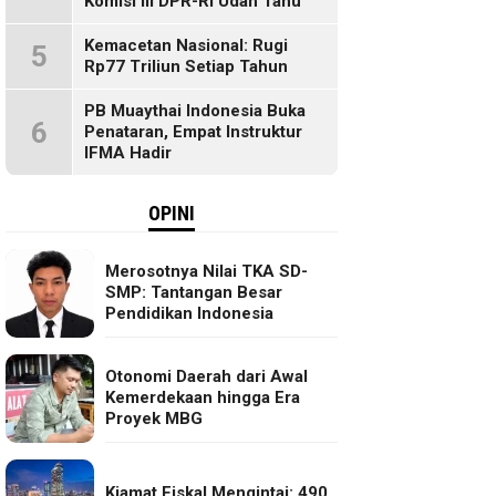
Komisi III DPR-RI Udah Tahu
Kemacetan Nasional: Rugi
5
Rp77 Triliun Setiap Tahun
PB Muaythai Indonesia Buka
6
Penataran, Empat Instruktur
IFMA Hadir
OPINI
Merosotnya Nilai TKA SD-
SMP: Tantangan Besar
Pendidikan Indonesia
Otonomi Daerah dari Awal
Kemerdekaan hingga Era
Proyek MBG
Kiamat Fiskal Mengintai: 490