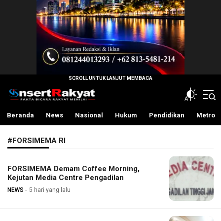
InsertRakyat.com
Fakta Bicara Rakyat Menilai
Beranda
News
Nasional
Hukum
Pendidikan
Metro
#FORSIMEMA RI
FORSIMEMA Demam Coffee Morning,
Kejutan Media Centre Pengadilan
NEWS
5 hari yang lalu