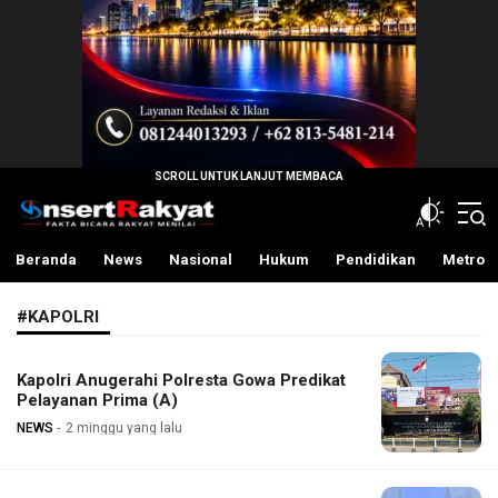
InsertRakyat.com
Fakta Bicara Rakyat Menilai
Beranda
News
Nasional
Hukum
Pendidikan
Metro
#KAPOLRI
Kapolri Anugerahi Polresta Gowa Predikat
Pelayanan Prima (A)
NEWS
2 minggu yang lalu