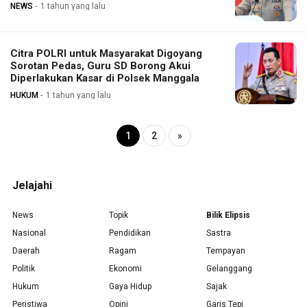
NEWS
1 tahun yang lalu
Citra POLRI untuk Masyarakat Digoyang
Sorotan Pedas, Guru SD Borong Akui
Diperlakukan Kasar di Polsek Manggala
HUKUM
1 tahun yang lalu
1
2
»
Jelajahi
News
Topik
Bilik Elipsis
Nasional
Pendidikan
Sastra
Daerah
Ragam
Tempayan
Politik
Ekonomi
Gelanggang
Hukum
Gaya Hidup
Sajak
Peristiwa
Opini
Garis Tepi