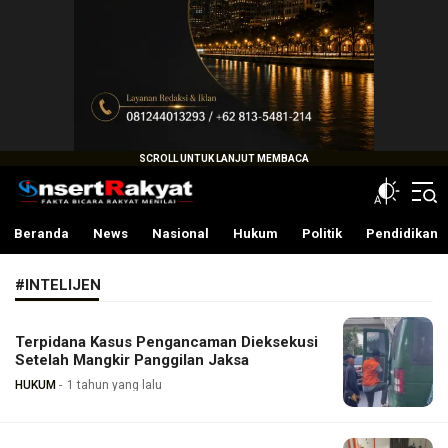
InsertRakyat.com
Fakta Bicara Rakyat Menilai
Beranda
News
Nasional
Hukum
Politik
Pendidikan
#INTELIJEN
Terpidana Kasus Pengancaman Dieksekusi
Setelah Mangkir Panggilan Jaksa
HUKUM
1 tahun yang lalu