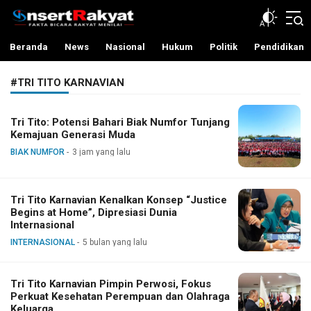
InsertRakyat.com
Fakta Bicara Rakyat Menilai
Beranda
News
Nasional
Hukum
Politik
Pendidikan
#TRI TITO KARNAVIAN
Tri Tito: Potensi Bahari Biak Numfor Tunjang
Kemajuan Generasi Muda
BIAK NUMFOR
3 jam yang lalu
Tri Tito Karnavian Kenalkan Konsep “Justice
Begins at Home”, Dipresiasi Dunia
Internasional
INTERNASIONAL
5 bulan yang lalu
Tri Tito Karnavian Pimpin Perwosi, Fokus
Perkuat Kesehatan Perempuan dan Olahraga
Keluarga