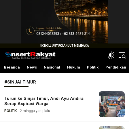
InsertRakyat.com
Fakta Bicara Rakyat Menilai
Beranda
News
Nasional
Hukum
Politik
Pendidikan
#SINJAI TIMUR
Turun ke Sinjai Timur, Andi Ayu Andira
Serap Aspirasi Warga
POLITIK
2 minggu yang lalu