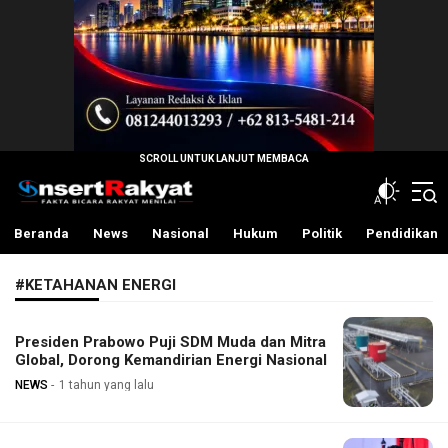
InsertRakyat.com
Fakta Bicara Rakyat Menilai
Beranda
News
Nasional
Hukum
Politik
Pendidikan
#KETAHANAN ENERGI
Presiden Prabowo Puji SDM Muda dan Mitra
Global, Dorong Kemandirian Energi Nasional
NEWS
1 tahun yang lalu