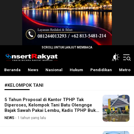
InsertRakyat.com
Fakta Bicara Rakyat Menilai
Beranda
News
Nasional
Hukum
Pendidikan
Metro
#KELOMPOK TANI
5 Tahun Proposal di Kantor TPHP Tak
Diperoses, Kelompok Tani Batu Olengnge
Bajak Sawah Pakai Lembu, Kadis TPHP Buka
Suara
NEWS
1 tahun yang lalu