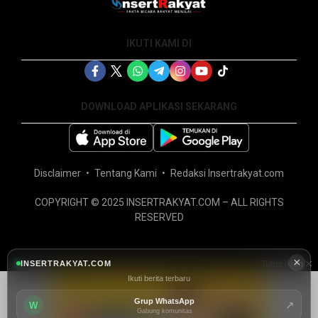
IKUTI KAMI DI
DOWNLOAD APLIKASI SEKARANG
Disclaimer
Tentang Kami
Redaksi Insertrakyat.com
COPYRIGHT © 2025 INSERTRAKYAT.COM – ALL RIGHTS
RESERVED
×
INSERTRAKYAT.COM
Tutup Iklan
Ikuti berita terbaru
Grup WhatsApp
↗
W
Gabung komunitas