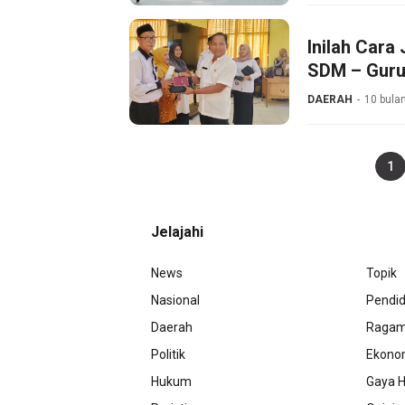
Inilah Cara
SDM – Guru
DAERAH
10 bulan
1
Jelajahi
News
Topik
Nasional
Pendid
Daerah
Raga
Politik
Ekono
Hukum
Gaya H