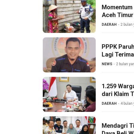
Momentum H
Aceh Timur 
DAERAH
2 bulan 
PPPK Paruh
Lagi Terim
NEWS
2 bulan ya
1.259 Warg
dari Klaim 
DAERAH
4 bulan 
Mendagri T
Daya Beli 