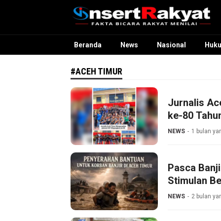
InsertRakyat.com
Fakta Bicara Rakyat Menilai
Beranda
News
Nasional
Huk
#ACEH TIMUR
Jurnalis A
ke-80 Tahu
NEWS
1 bulan ya
Pasca Banji
Stimulan B
NEWS
2 bulan ya