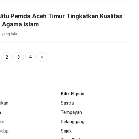
 Jitu Pemda Aceh Timur Tingkatkan Kualitas
 Agama Islam
 yang lalu
2
3
4
»
Bilik Elipsis
ikan
Sastra
m
Tempayan
mi
Gelanggang
idup
Sajak