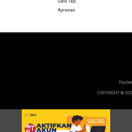
Garis Tepi
Apresiasi
Discla
COPYRIGHT © 202