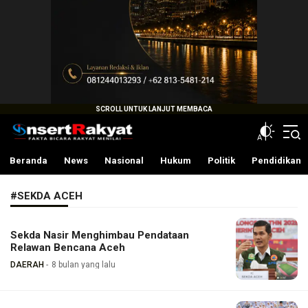
InsertRakyat.com
Fakta Bicara Rakyat Menilai
Beranda
News
Nasional
Hukum
Politik
Pendidikan
#SEKDA ACEH
Sekda Nasir Menghimbau Pendataan
Relawan Bencana Aceh
DAERAH
8 bulan yang lalu