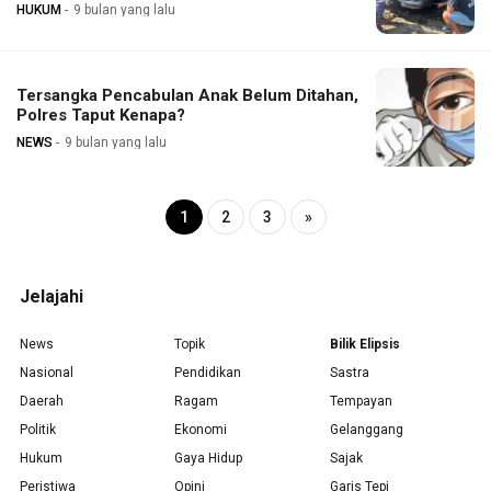
HUKUM
9 bulan yang lalu
Tersangka Pencabulan Anak Belum Ditahan,
Polres Taput Kenapa?
NEWS
9 bulan yang lalu
1
2
3
»
Jelajahi
News
Topik
Bilik Elipsis
Nasional
Pendidikan
Sastra
Daerah
Ragam
Tempayan
Politik
Ekonomi
Gelanggang
Hukum
Gaya Hidup
Sajak
Peristiwa
Opini
Garis Tepi