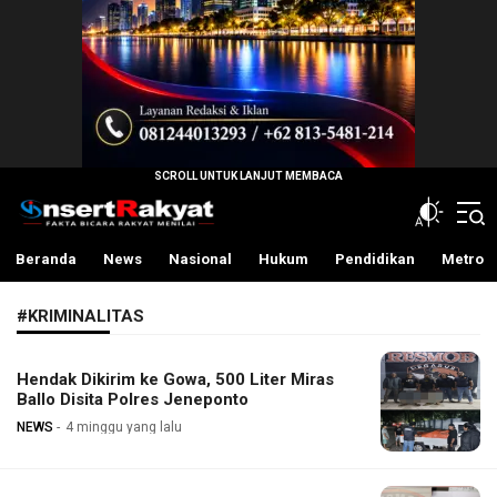
InsertRakyat.com
Fakta Bicara Rakyat Menilai
Beranda
News
Nasional
Hukum
Pendidikan
Metro
#KRIMINALITAS
Hendak Dikirim ke Gowa, 500 Liter Miras
Ballo Disita Polres Jeneponto
NEWS
4 minggu yang lalu