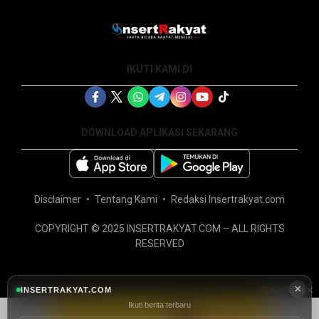
IKUTI KAMI DI
DOWNLOAD APLIKASI SEKARANG
Disclaimer
Tentang Kami
Redaksi Insertrakyat.com
COPYRIGHT © 2025 INSERTRAKYAT.COM – ALL RIGHTS
RESERVED
×
INSERTRAKYAT.COM
Tutup Iklan
Ikuti berita terbaru