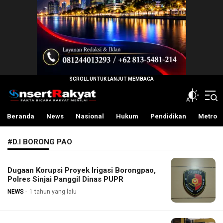
InsertRakyat.com
Fakta Bicara Rakyat Menilai
Beranda
News
Nasional
Hukum
Pendidikan
Metro
#D.I BORONG PAO
Dugaan Korupsi Proyek Irigasi Borongpao,
Polres Sinjai Panggil Dinas PUPR
NEWS
1 tahun yang lalu