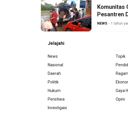
Komunitas 
Pesantren D
NEWS
1 tahun ya
Jelajahi
News
Topik
Nasional
Pendid
Daerah
Raga
Politik
Ekono
Hukum
Gaya H
Peristiwa
Opini
Investigasi