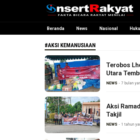
InsertRakyat.com
Fakta Bicara Rakyat Menilai
Beranda
News
Nasional
Huk
#AKSI KEMANUSIAAN
Terobos Lh
Utara Tembu
NEWS
7 bulan ya
Aksi Ramadh
Takjil
NEWS
1 tahun ya