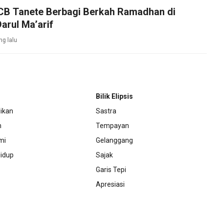
CB Tanete Berbagi Berkah Ramadhan di
arul Ma’arif
ng lalu
Bilik Elipsis
ikan
Sastra
m
Tempayan
mi
Gelanggang
idup
Sajak
Garis Tepi
Apresiasi