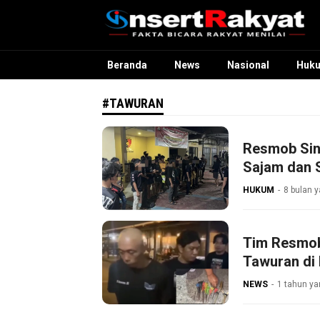
InsertRakyat.com
Fakta Bicara Rakyat Menilai
Beranda
News
Nasional
Huk
#TAWURAN
Resmob Sinj
Sajam dan S
HUKUM
8 bulan y
Tim Resmob
Tawuran di
NEWS
1 tahun ya