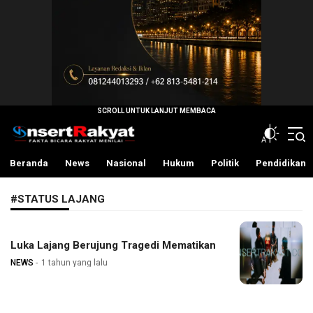
InsertRakyat.com
Fakta Bicara Rakyat Menilai
Beranda
News
Nasional
Hukum
Politik
Pendidikan
#STATUS LAJANG
Luka Lajang Berujung Tragedi Mematikan
NEWS
1 tahun yang lalu