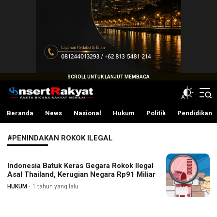
InsertRakyat.com
Fakta Bicara Rakyat Menilai
Beranda
News
Nasional
Hukum
Politik
Pendidikan
#PENINDAKAN ROKOK ILEGAL
Indonesia Batuk Keras Gegara Rokok Ilegal
Asal Thailand, Kerugian Negara Rp91 Miliar
HUKUM
1 tahun yang lalu