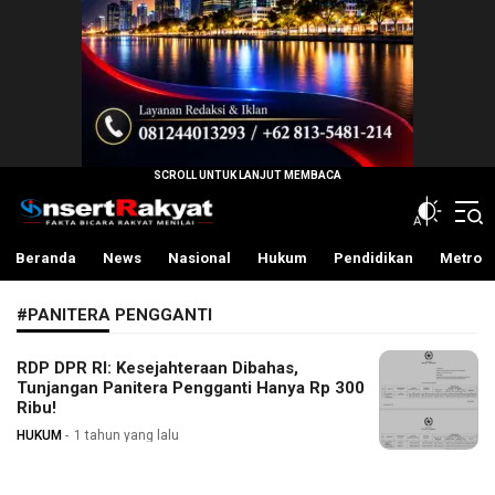
InsertRakyat.com
Fakta Bicara Rakyat Menilai
Beranda
News
Nasional
Hukum
Pendidikan
Metro
#PANITERA PENGGANTI
RDP DPR RI: Kesejahteraan Dibahas,
Tunjangan Panitera Pengganti Hanya Rp 300
Ribu!
HUKUM
1 tahun yang lalu