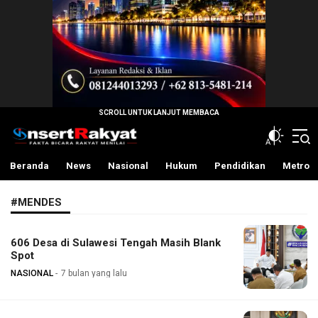
InsertRakyat.com
Fakta Bicara Rakyat Menilai
Beranda
News
Nasional
Hukum
Pendidikan
Metro
#MENDES
606 Desa di Sulawesi Tengah Masih Blank
Spot
NASIONAL
7 bulan yang lalu