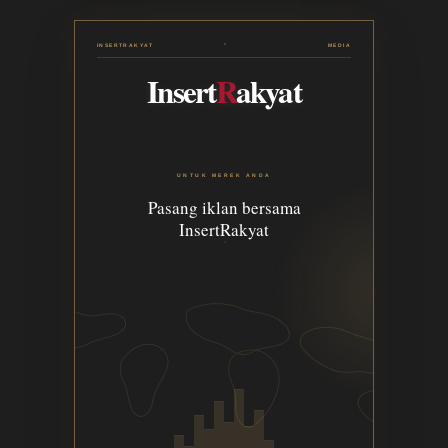
INSERTRAKYAT
MEDIA
Insert
R
akyat
UNTUK MEREK ANDA
Pasang iklan bersama
InsertRakyat