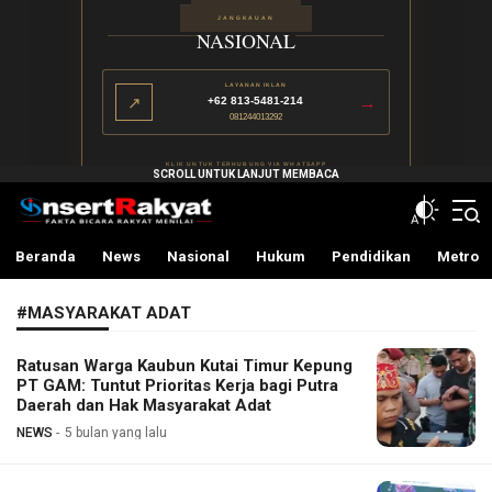
JANGKAUAN
NASIONAL
LAYANAN IKLAN
→
↗
+62 813-5481-214
081244013292
KLIK UNTUK TERHUBUNG VIA WHATSAPP
InsertRakyat.com
Fakta Bicara Rakyat Menilai
Beranda
News
Nasional
Hukum
Pendidikan
Metro
#MASYARAKAT ADAT
Ratusan Warga Kaubun Kutai Timur Kepung
PT GAM: Tuntut Prioritas Kerja bagi Putra
Daerah dan Hak Masyarakat Adat
NEWS
5 bulan yang lalu