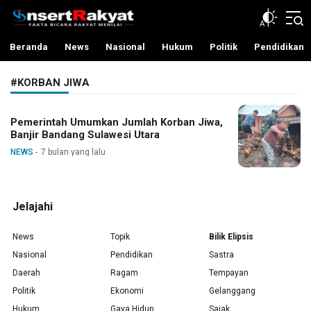
InsertRakyat.com
Fakta Bicara Rakyat Menilai
Beranda
News
Nasional
Hukum
Politik
Pendidikan
#KORBAN JIWA
Pemerintah Umumkan Jumlah Korban Jiwa,
Banjir Bandang Sulawesi Utara
NEWS
7 bulan yang lalu
Jelajahi
News
Topik
Bilik Elipsis
Nasional
Pendidikan
Sastra
Daerah
Ragam
Tempayan
Politik
Ekonomi
Gelanggang
Hukum
Gaya Hidup
Sajak