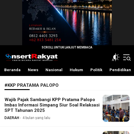
InsertRakyat.com
Fakta Bicara Rakyat Menilai
Beranda
News
Nasional
Hukum
Politik
Pendidikan
#KKP PRATAMA PALOPO
Wajib Pajak Sambangi KPP Pratama Palopo
Imbas Informasi Simpang Siur Soal Relaksasi
SPT Tahunan 2025
DAERAH
4 bulan yang lalu