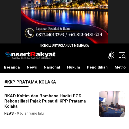
InsertRakyat.com
Fakta Bicara Rakyat Menilai
Beranda
News
Nasional
Hukum
Pendidikan
Metro
#KKP PRATAMA KOLAKA
BKAD Koltim dan Bombana Hadiri FGD
Rekonsiliasi Pajak Pusat di KPP Pratama
Kolaka
NEWS
9 bulan yang lalu