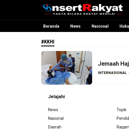
InsertRakyat.com
Fakta Bicara Rakyat Menilai
Beranda
News
Nasional
Huk
#KKHI
Jemaah Haj
INTERNASIONAL
Jelajahi
News
Topik
Nasional
Pendid
Daerah
Raga