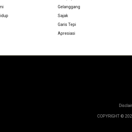
mi
Gelanggang
idup
Sajak
Garis Tepi
Apresiasi
Discla
COPYRIGHT © 202