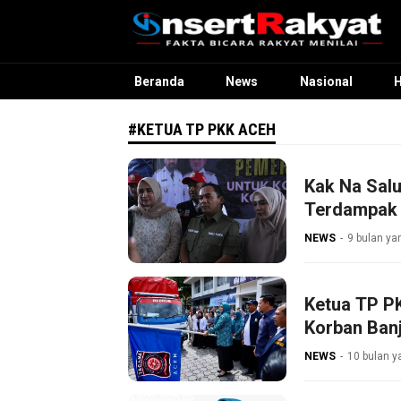
InsertRakyat.com
Fakta Bicara Rakyat Menilai
Beranda
News
Nasional
#KETUA TP PKK ACEH
Kak Na Sal
Terdampak 
NEWS
9 bulan ya
Ketua TP P
Korban Banj
NEWS
10 bulan y