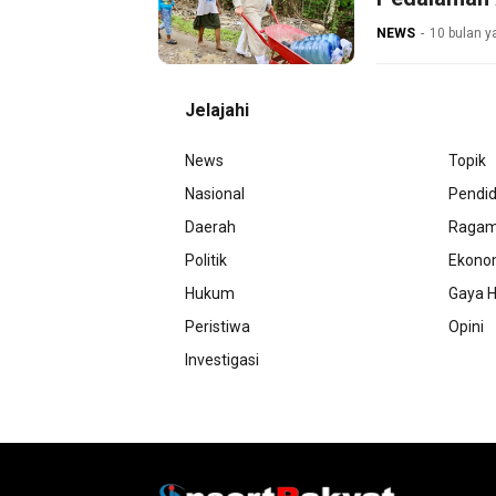
NEWS
10 bulan y
Jelajahi
News
Topik
Nasional
Pendid
Daerah
Raga
Politik
Ekono
Hukum
Gaya H
Peristiwa
Opini
Investigasi