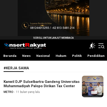
InsertRakyat.com
Fakta Bicara Rakyat Menilai
Beranda
News
Nasional
Hukum
Politik
Pendidikan
#KERJA SAMA
Kanwil DJP Sulselbartra Gandeng Universitas
Muhammadiyah Palopo Dirikan Tax Center
METRO
11 bulan yang lalu