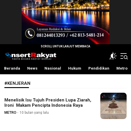
InsertRakyat.com
Fakta Bicara Rakyat Menilai
Beranda
News
Nasional
Hukum
Pendidikan
Metro
#KENJERAN
‎Menelisik Isu Tujuh Presiden Lupa Ziarah,
Ironi Makam Pencipta Indonesia Raya
METRO
10 bulan yang lalu