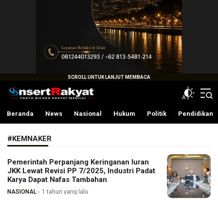
InsertRakyat.com
Fakta Bicara Rakyat Menilai
Beranda
News
Nasional
Hukum
Politik
Pendidikan
#KEMNAKER
Pemerintah Perpanjang Keringanan Iuran
JKK Lewat Revisi PP 7/2025, Industri Padat
Karya Dapat Nafas Tambahan
NASIONAL
1 tahun yang lalu