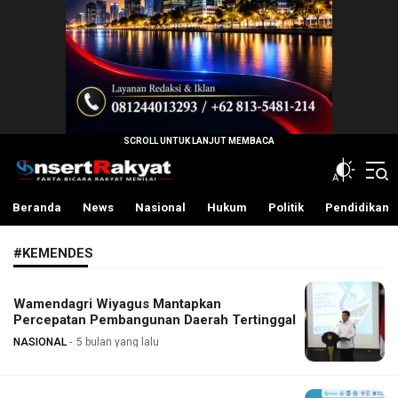
InsertRakyat.com
Fakta Bicara Rakyat Menilai
Beranda
News
Nasional
Hukum
Politik
Pendidikan
#KEMENDES
Wamendagri Wiyagus Mantapkan
Percepatan Pembangunan Daerah Tertinggal
NASIONAL
5 bulan yang lalu