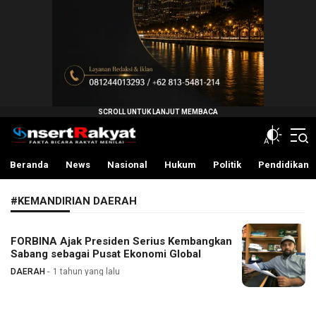
InsertRakyat.com
Fakta Bicara Rakyat Menilai
Beranda
News
Nasional
Hukum
Politik
Pendidikan
#KEMANDIRIAN DAERAH
FORBINA Ajak Presiden Serius Kembangkan
Sabang sebagai Pusat Ekonomi Global
DAERAH
1 tahun yang lalu