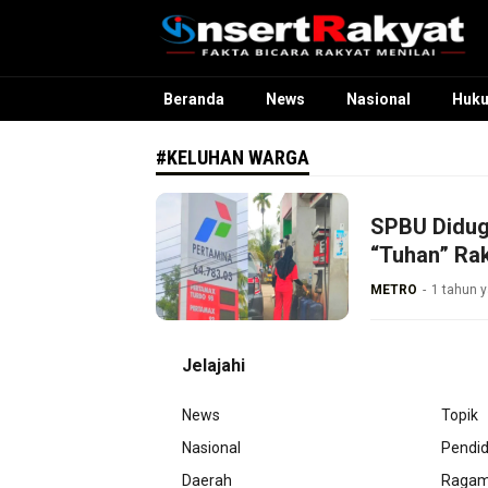
InsertRakyat.com
Fakta Bicara Rakyat Menilai
Beranda
News
Nasional
Huk
#KELUHAN WARGA
SPBU Diduga
“Tuhan” Rak
METRO
1 tahun y
Jelajahi
News
Topik
Nasional
Pendid
Daerah
Raga