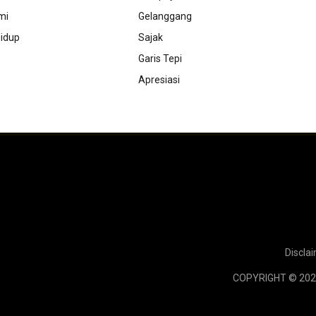
mi
Gelanggang
idup
Sajak
Garis Tepi
Apresiasi
Discla
COPYRIGHT © 202