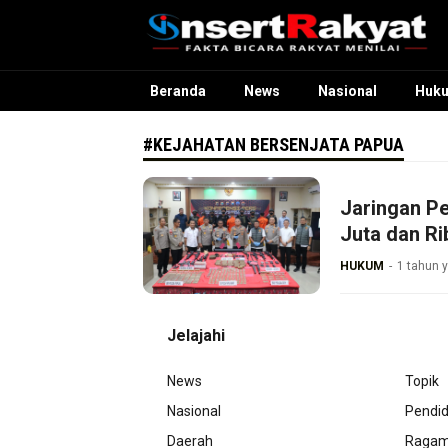
InsertRakyat.com
Fakta Bicara Rakyat Menilai
Beranda
News
Nasional
Huk
#KEJAHATAN BERSENJATA PAPUA
Jaringan P
Juta dan Ri
HUKUM
1 tahun y
Jelajahi
News
Topik
Nasional
Pendid
Daerah
Raga