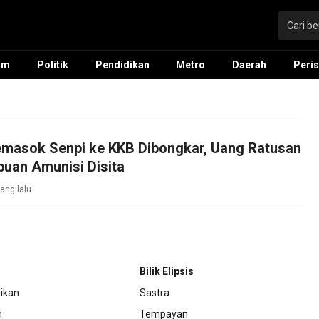
um
Politik
Pendidikan
Metro
Daerah
Peris
emasok Senpi ke KKB Dibongkar, Uang Ratusan
buan Amunisi Disita
ang lalu
Bilik Elipsis
ikan
Sastra
m
Tempayan