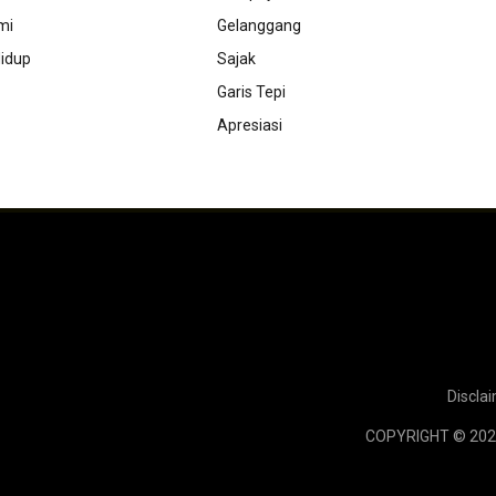
mi
Gelanggang
idup
Sajak
Garis Tepi
Apresiasi
Discla
COPYRIGHT © 202