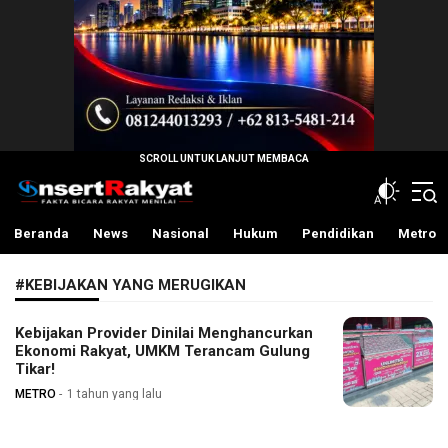
InsertRakyat.com
Fakta Bicara Rakyat Menilai
Beranda
News
Nasional
Hukum
Pendidikan
Metro
#KEBIJAKAN YANG MERUGIKAN
Kebijakan Provider Dinilai Menghancurkan
Ekonomi Rakyat, UMKM Terancam Gulung
Tikar!
METRO
1 tahun yang lalu