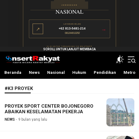
JANGKAUAN
NASIONAL
LAYANAN IKLAN
→
↗
+62 813-5481-214
081244013292
KLIK UNTUK TERHUBUNG VIA WHATSAPP
InsertRakyat.com
Fakta Bicara Rakyat Menilai
Beranda
News
Nasional
Hukum
Pendidikan
Metro
#K3 PROYEK
PROYEK SPORT CENTER BOJONEGORO
ABAIKAN KESELAMATAN PEKERJA
NEWS
9 bulan yang lalu