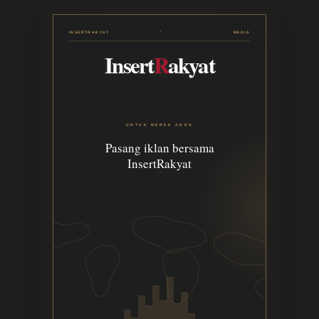
INSERTRAKYAT
MEDIA
Insert
R
akyat
UNTUK MEREK ANDA
Pasang iklan bersama
InsertRakyat