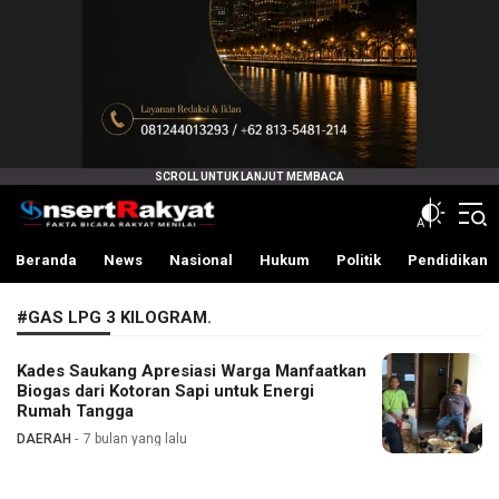
InsertRakyat.com
Fakta Bicara Rakyat Menilai
Beranda
News
Nasional
Hukum
Politik
Pendidikan
#GAS LPG 3 KILOGRAM.
Kades Saukang Apresiasi Warga Manfaatkan
Biogas dari Kotoran Sapi untuk Energi
Rumah Tangga
DAERAH
7 bulan yang lalu