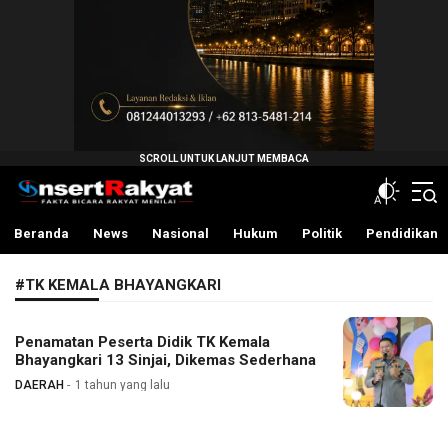
InsertRakyat.com
Fakta Bicara Rakyat Menilai
Beranda
News
Nasional
Hukum
Politik
Pendidikan
#TK KEMALA BHAYANGKARI
Penamatan Peserta Didik TK Kemala
Bhayangkari 13 Sinjai, Dikemas Sederhana
DAERAH
1 tahun yang lalu