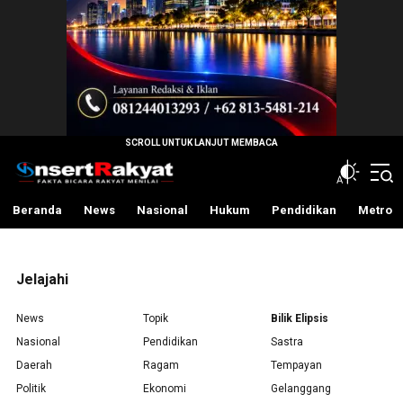
InsertRakyat.com
Fakta Bicara Rakyat Menilai
Beranda
News
Nasional
Hukum
Pendidikan
Metro
Jelajahi
News
Topik
Bilik Elipsis
Nasional
Pendidikan
Sastra
Daerah
Ragam
Tempayan
Politik
Ekonomi
Gelanggang