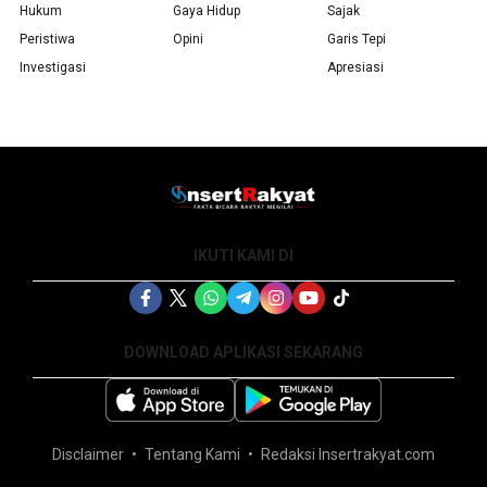
Hukum
Gaya Hidup
Sajak
Peristiwa
Opini
Garis Tepi
Investigasi
Apresiasi
IKUTI KAMI DI
DOWNLOAD APLIKASI SEKARANG
Disclaimer
Tentang Kami
Redaksi Insertrakyat.com