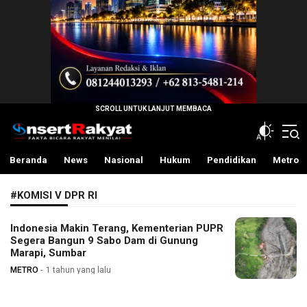
InsertRakyat.com
Fakta Bicara Rakyat Menilai
Beranda
News
Nasional
Hukum
Pendidikan
Metro
#KOMISI V DPR RI
Indonesia Makin Terang, Kementerian PUPR
Segera Bangun 9 Sabo Dam di Gunung
Marapi, Sumbar
METRO
1 tahun yang lalu