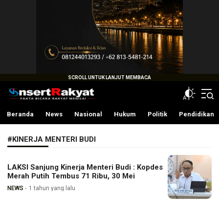
InsertRakyat.com
Fakta Bicara Rakyat Menilai
Beranda
News
Nasional
Hukum
Politik
Pendidikan
#KINERJA MENTERI BUDI
LAKSI Sanjung Kinerja Menteri Budi : Kopdes
Merah Putih Tembus 71 Ribu, 30 Mei
NEWS
1 tahun yang lalu